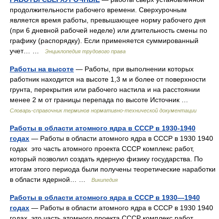
продолжительности рабочего времени. Сверхурочным
является время работы, превышающее норму рабочего дня
(при 6 дневной рабочей неделе) или длительность смены по
графику (распорядку). Если применяется суммированный
учет… …
Энциклопедия трудового права
Работы на высоте
— Работы, при выполнении которых
работник находится на высоте 1,3 м и более от поверхности
грунта, перекрытия или рабочего настила и на расстоянии
менее 2 м от границы перепада по высоте Источник …
Словарь-справочник терминов нормативно-технической документации
Работы в области атомного ядра в СССР в 1930-1940
годах
— Работы в области атомного ядра в СССР в 1930 1940
годах это часть атомного проекта СССР комплекс работ,
который позволил создать ядерную физику государства. По
итогам этого периода были получены теоретические наработки
в области ядерной… …
Википедия
Работы в области атомного ядра в СССР в 1930—1940
годах
— Работы в области атомного ядра в СССР в 1930 1940
годах это часть атомного проекта СССР комплекс работ,